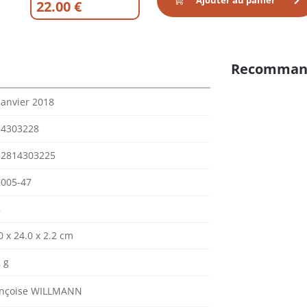
Ajouter au panier
22.00 €
Recomman
janvier 2018
14303228
82814303225
005-47
8
0 x 24.0 x 2.2 cm
 g
ançoise WILLMANN