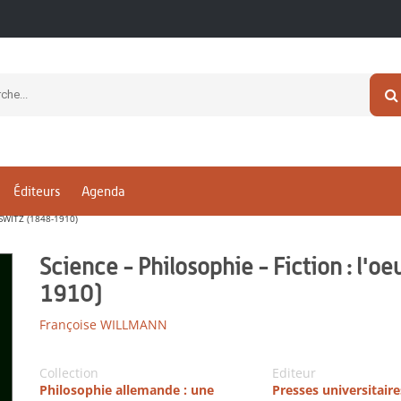
Éditeurs
Agenda
SWITZ (1848-1910)
Science - Philosophie - Fiction : l'
1910)
Françoise WILLMANN
Collection
Editeur
Philosophie allemande : une
Presses universitair