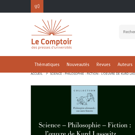
Thématiques
Nouveautés
Revues
Auteurs
ACCUEIL
SCIENCE - PHILOSOPHIE - FICTION : L'OEUVRE DE KURD LAS