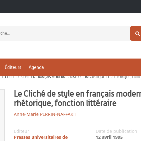
Éditeurs
Agenda
LE CLICHÉ DE STYLE EN FRANÇAIS MODERNE - NATURE LINGUISTIQUE ET RHÉTORIQUE, FONC
Le Cliché de style en français modern
rhétorique, fonction littéraire
Anne-Marie PERRIN-NAFFAKH
Editeur
Date de publication
Presses universitaires de
12 avril 1995