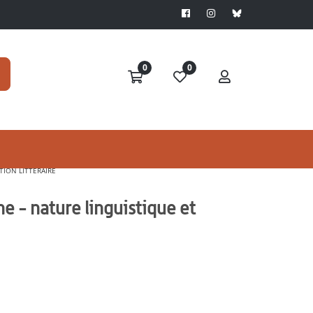
0
0
TION LITTÉRAIRE
e - nature linguistique et