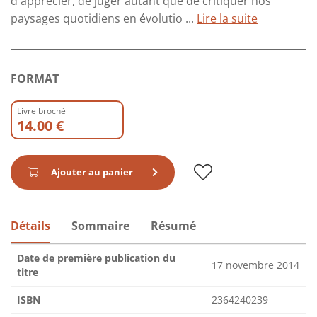
d'apprécier, de juger autant que de critiquer nos
paysages quotidiens en évolutio ...
Lire la suite
FORMAT
Livre broché
14.00 €
Ajouter au panier
Détails
Sommaire
Résumé
Date de première publication du
17 novembre 2014
titre
ISBN
2364240239