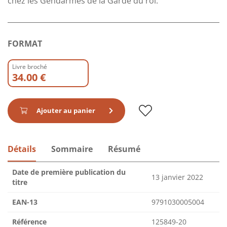
chez les Gendarmes de la Garde du roi.
FORMAT
Livre broché
34.00 €
Ajouter au panier
Détails
Sommaire
Résumé
Date de première publication du
13 janvier 2022
titre
EAN-13
9791030005004
Référence
125849-20