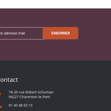
S'ABONNER
ontact
18-20 rue Robert-Schuman
94227 Charenton-le-Pont
01 40 48 65 13