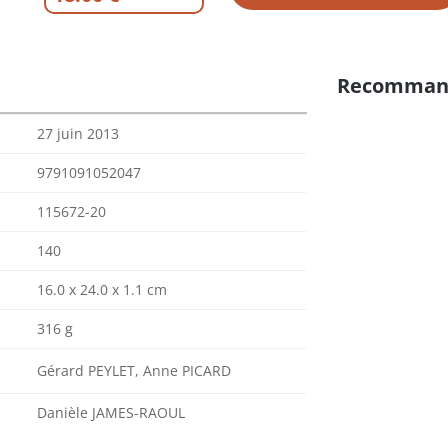
Recomman
27 juin 2013
9791091052047
115672-20
140
16.0 x 24.0 x 1.1 cm
316 g
Gérard PEYLET, Anne PICARD
Danièle JAMES-RAOUL