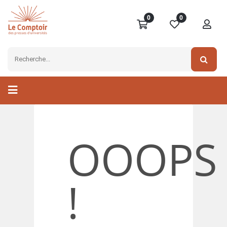
0
0
OOOPS
!