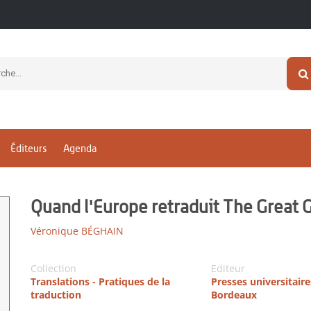
Éditeurs
Agenda
Quand l'Europe retraduit The Great 
Véronique BÉGHAIN
Collection
Editeur
Translations - Pratiques de la
Presses universitaire
traduction
Bordeaux