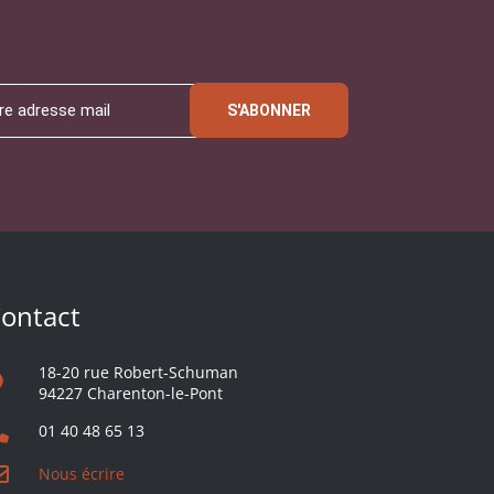
S'ABONNER
ontact
18-20 rue Robert-Schuman
94227 Charenton-le-Pont
01 40 48 65 13
Nous écrire