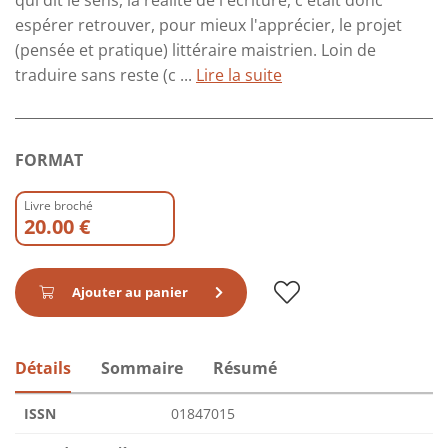
qui dit le sens, la réalité de l'écriture, c'était donc
espérer retrouver, pour mieux l'apprécier, le projet
(pensée et pratique) littéraire maistrien. Loin de
traduire sans reste (c ...
Lire la suite
FORMAT
Livre broché
20.00 €
Ajouter au panier
Détails
Sommaire
Résumé
ISSN
01847015