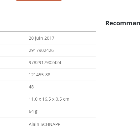
Recomman
20 juin 2017
2917902426
9782917902424
121455-88
48
11.0 x 16.5 x 0.5 cm
64 g
Alain SCHNAPP