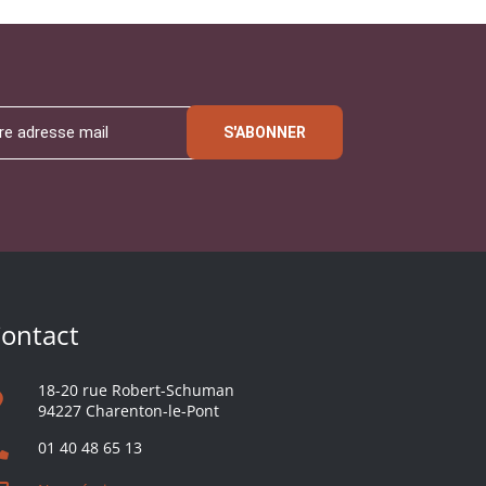
S'ABONNER
ontact
18-20 rue Robert-Schuman
94227 Charenton-le-Pont
01 40 48 65 13