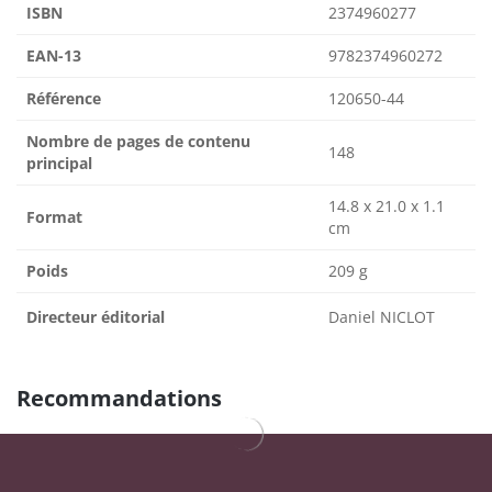
ISBN
2374960277
EAN-13
9782374960272
Référence
120650-44
Nombre de pages de contenu
148
principal
14.8 x 21.0 x 1.1
Format
cm
Poids
209 g
Directeur éditorial
Daniel NICLOT
Recommandations