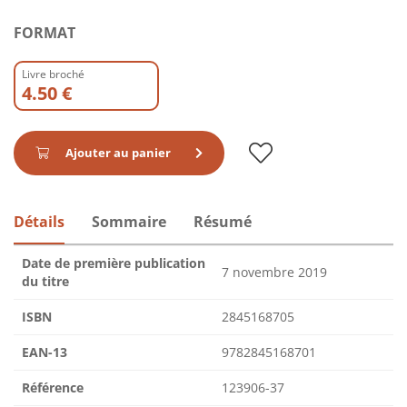
FORMAT
Livre broché
4.50 €
Ajouter au panier
Détails
Sommaire
Résumé
Date de première publication
7 novembre 2019
du titre
ISBN
2845168705
EAN-13
9782845168701
Référence
123906-37