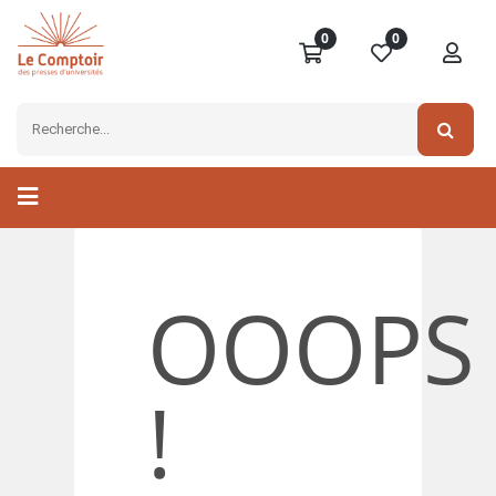
0
0
OOOPS
!