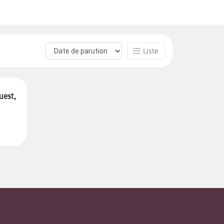
Liste
uest,