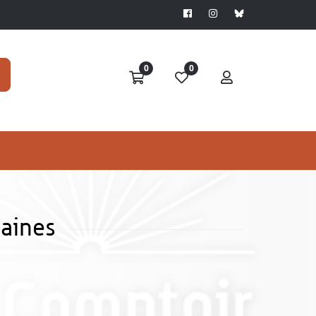
0
0
maines