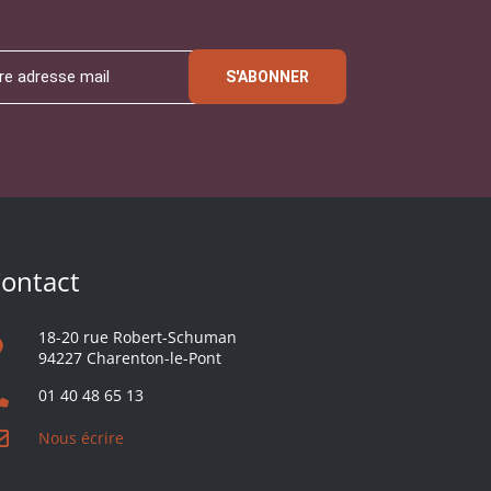
S'ABONNER
ontact
18-20 rue Robert-Schuman
94227 Charenton-le-Pont
01 40 48 65 13
Nous écrire