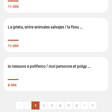
11.00€
La grieta, entre animales salvajes / la fissu ...
11.00€
Io nessuno e polifemo / moi personne et polyp ...
8.00€
1
2
3
4
5
6