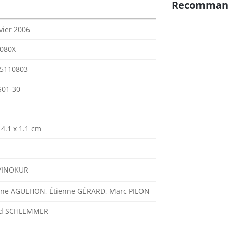
Recomman
vier 2006
080X
5110803
01-30
14.1 x 1.1 cm
VINOKUR
ine AGULHON, Étienne GÉRARD, Marc PILON
rd SCHLEMMER