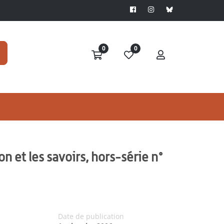
0
0
n et les savoirs, hors-série n°
Date de publication