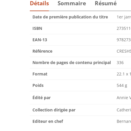
Détails
Sommaire
Résumé
Date de première publication du titre
1er jan
ISBN
273511
EAN-13
978273
Référence
CRESHS
Nombre de pages de contenu principal
336
Format
22.1 x 
Poids
544 g
Édité par
Annie 
Collection dirigée par
Cather
Editeur en chef
Berna