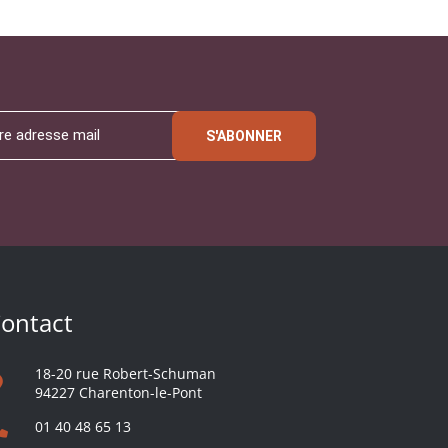
S'ABONNER
ontact
18-20 rue Robert-Schuman
94227 Charenton-le-Pont
01 40 48 65 13