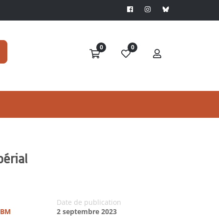
0
0
périal
Date de publication
UTBM
2 septembre 2023