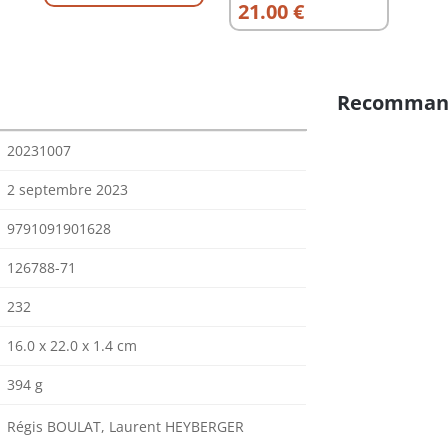
21.00 €
Recomman
20231007
2 septembre 2023
9791091901628
126788-71
232
16.0 x 22.0 x 1.4 cm
394 g
Régis BOULAT, Laurent HEYBERGER