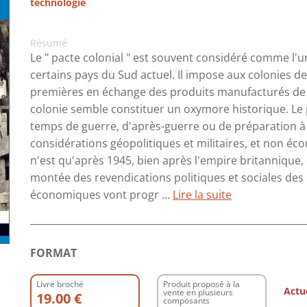
technologie
Résumé
Le " pacte colonial " est souvent considéré comme l
certains pays du Sud actuel. Il impose aux colonies d
premières en échange des produits manufacturés de ce
colonie semble constituer un oxymore historique. Le
temps de guerre, d'après-guerre ou de préparation à l
considérations géopolitiques et militaires, et non éco
n'est qu'après 1945, bien après l'empire britannique,
montée des revendications politiques et sociales des 
économiques vont progr ...
Lire la suite
FORMAT
Livre broché
Produit proposé à la
Actu
vente en plusieurs
19.00 €
composants