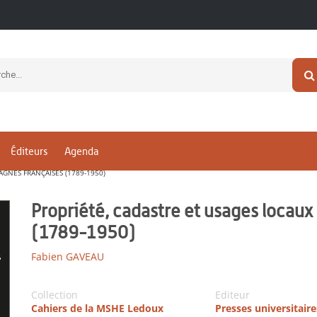
Éditeurs
Agenda
GNES FRANÇAISES (1789-1950)
Propriété, cadastre et usages locau
(1789-1950)
Fabien GAVEAU
Collection
Editeur
Cahiers de la MSHE Ledoux
Presses universitaire