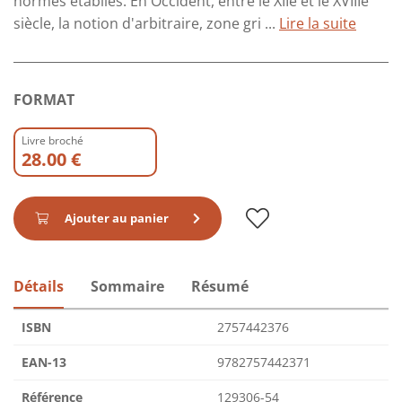
normes établies. En Occident, entre le XIIe et le XVIIIe
siècle, la notion d'arbitraire, zone gri ...
Lire la suite
FORMAT
Livre broché
28.00 €
Ajouter au panier
Détails
Sommaire
Résumé
ISBN
2757442376
EAN-13
9782757442371
Référence
129306-54