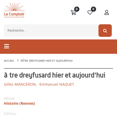
0
0
ACCUEIL
ÀŠTRE DREYFUSARD HIER ET AUJOURD'HUI
àŠtre dreyfusard hier et aujourd'hui
Gilles MANCERON,
Emmanuel NAQUET
Revue
Histoire (Rennes)
Editeur