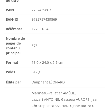
du titre
ISBN
2757439863
EAN-13
9782757439869
Référence
127061-54
Nombre de
pages de
378
contenu
principal
Format
16.0 x 24.0 x 2.9 cm
Poids
612 g
Édité par
Dauphant LÉONARD
Marineau-Pelletier AMÉLIE,
Lazzari ANTOINE, Gasseau AURORE, Jean-
Christophe BLANCHARD, Jané BRUNO,