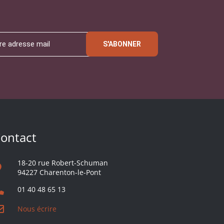
S'ABONNER
ontact
18-20 rue Robert-Schuman
94227 Charenton-le-Pont
01 40 48 65 13
Nous écrire