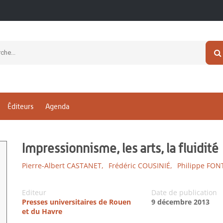
Éditeurs
Agenda
Impressionnisme, les arts, la fluidité
Pierre-Albert CASTANET,
Frédéric COUSINIÉ,
Philippe FON
Editeur
Date de publication
Presses universitaires de Rouen
9 décembre 2013
et du Havre