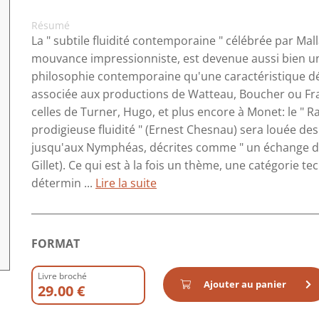
Résumé
La " subtile fluidité contemporaine " célébrée par Mal
mouvance impressionniste, est devenue aussi bien un 
philosophie contemporaine qu'une caractéristique dé
associée aux productions de Watteau, Boucher ou Fragon
celles de Turner, Hugo, et plus encore à Monet: le " Ra
prodigieuse fluidité " (Ernest Chesnau) sera louée d
jusqu'aux Nymphéas, décrites comme " un échange d'i
Gillet). Ce qui est à la fois un thème, une catégorie t
détermin ...
Lire la suite
FORMAT
Livre broché
Ajouter au panier
29.00 €