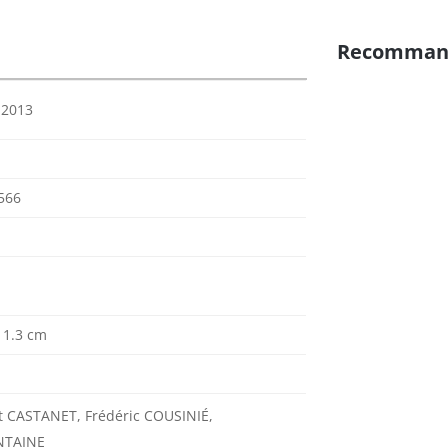
Recomman
 2013
566
x 1.3 cm
rt CASTANET, Frédéric COUSINIÉ,
NTAINE