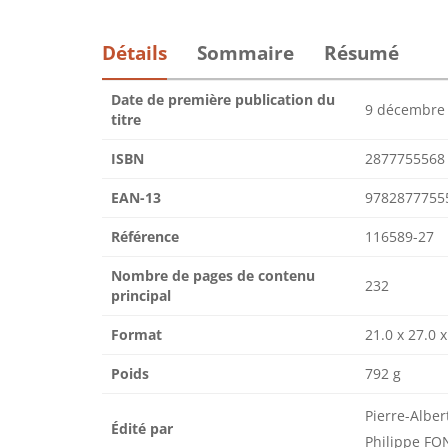
Détails
Sommaire
Résumé
Date de première publication du
9 décembre
titre
ISBN
2877755568
EAN-13
9782877755
Référence
116589-27
Nombre de pages de contenu
232
principal
Format
21.0 x 27.0 
Poids
792 g
Pierre-Albe
Édité par
Philippe FO