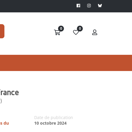
0
0
France
)
Date de publication
es du
10 octobre 2024