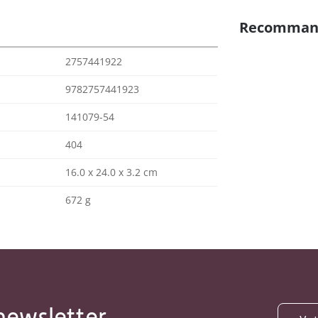
Recomman
2757441922
9782757441923
141079-54
404
16.0 x 24.0 x 3.2 cm
672 g
newsletter