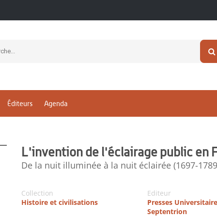
Éditeurs
Agenda
L'invention de l'éclairage public en 
De la nuit illuminée à la nuit éclairée (1697-1789
Collection
Editeur
Histoire et civilisations
Presses Universitair
Septentrion