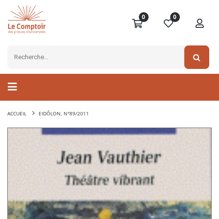
0
0
ACCUEIL
EIDÔLON, N°89/2011