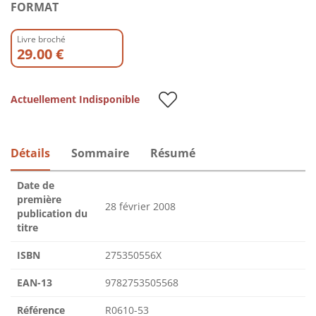
FORMAT
Livre broché
29.00 €
Actuellement Indisponible
Détails
Sommaire
Résumé
Date de
première
28 février 2008
publication du
titre
ISBN
275350556X
EAN-13
9782753505568
Référence
R0610-53