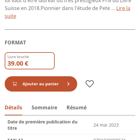
lui vaut d'être lauréat du très prestigieux Prix du Livre
Suisse en 2018.Pionnier dans l'étude de Pete ...
Lire la
suite
FORMAT
Livre broché
39.00 €
Ajouter au panier
Détails
Sommaire
Résumé
Date de première publication du
24 mai 2023
titre