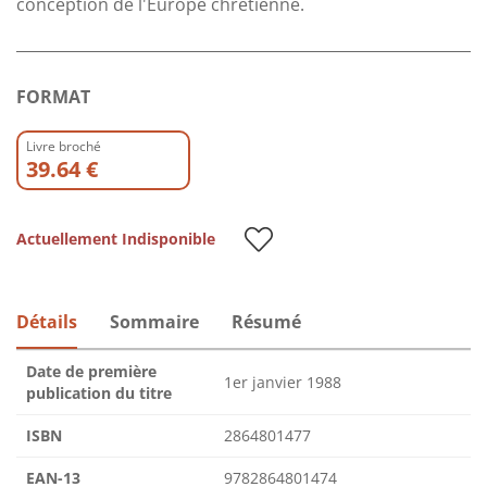
conception de l'Europe chrétienne.
FORMAT
Livre broché
39.64 €
Actuellement Indisponible
Détails
Sommaire
Résumé
Date de première
1er janvier 1988
publication du titre
ISBN
2864801477
EAN-13
9782864801474