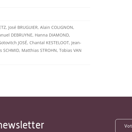
BETZ, José BRUGUIER, Alain COLIGNON,
anuel DEBRUYNE, Hanna DIAMOND,
otovitch JOSÉ, Chantal KESTELOOT, Jean-
es SCHMID, Matthias STROHN, Tobias VAN
newsletter