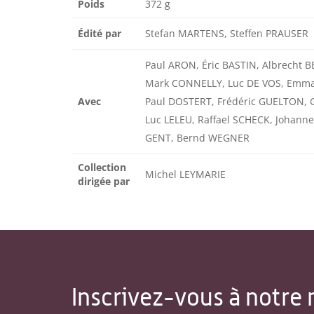
Poids
372 g
Édité par
Stefan MARTENS, Steffen PRAUSER
Paul ARON, Éric BASTIN, Albrecht 
Mark CONNELLY, Luc DE VOS, Emm
Avec
Paul DOSTERT, Frédéric GUELTON, G
Luc LELEU, Raffael SCHECK, Johann
GENT, Bernd WEGNER
Collection
Michel LEYMARIE
dirigée par
Inscrivez-vous à notre 