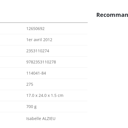
Recomman
12650692
1er avril 2012
2353110274
9782353110278
114041-84
275
17.0 x 24.0 x 1.5 cm
700 g
Isabelle ALZIEU