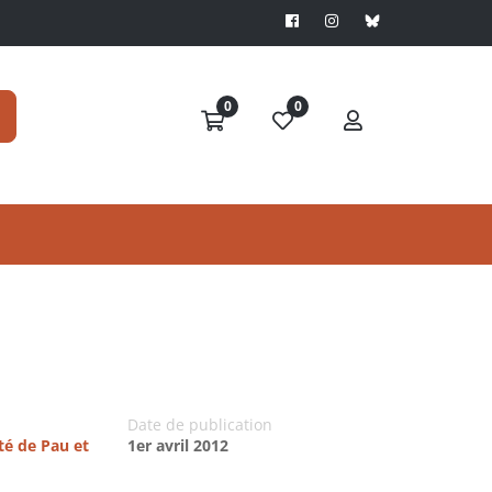
0
0
Date de publication
té de Pau et
1er avril 2012