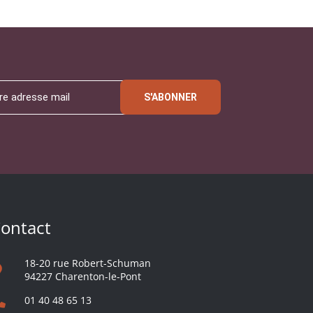
S'ABONNER
ontact
18-20 rue Robert-Schuman
94227 Charenton-le-Pont
01 40 48 65 13