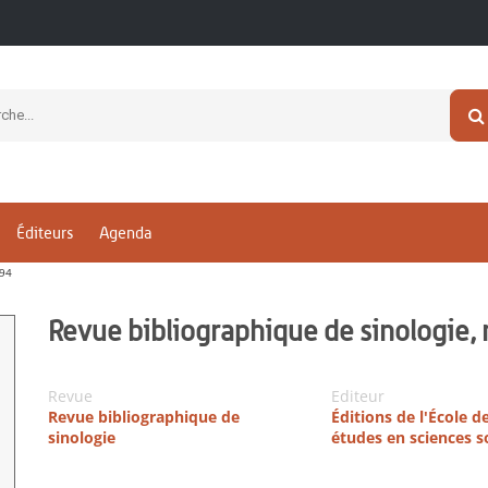
Éditeurs
Agenda
994
Revue bibliographique de sinologie,
Revue
Editeur
Revue bibliographique de
Éditions de l'École d
sinologie
études en sciences s