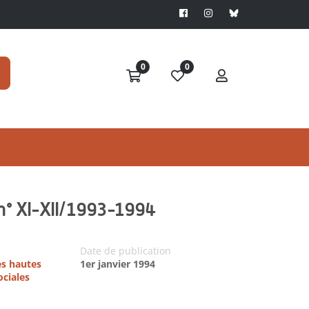
0
0
 n° XI-XII/1993-1994
Date de publication
es hautes
1er janvier 1994
ociales