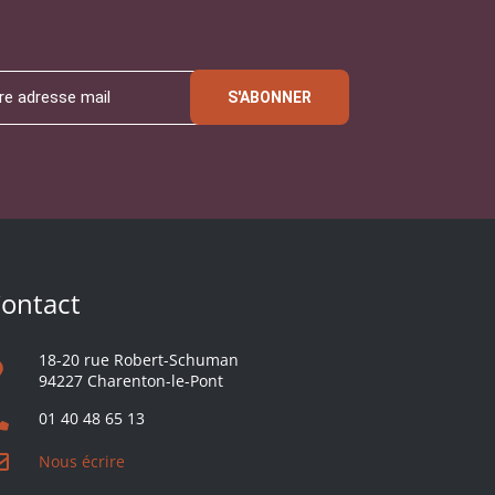
S'ABONNER
ontact
18-20 rue Robert-Schuman
94227 Charenton-le-Pont
01 40 48 65 13
Nous écrire