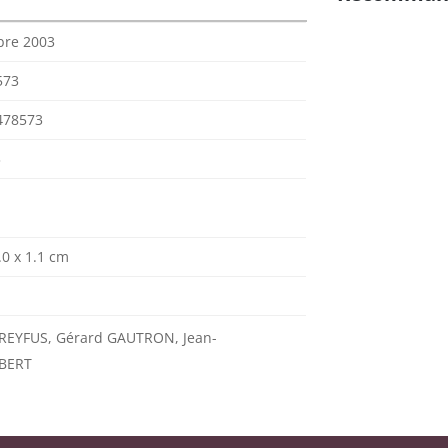
bre 2003
573
478573
3
.0 x 1.1 cm
REYFUS, Gérard GAUTRON, Jean-
OBERT