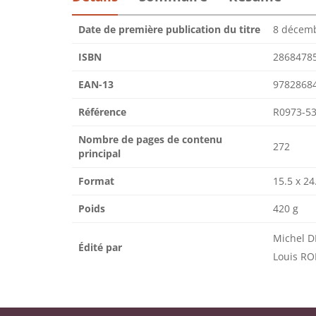
Date de première publication du titre
8 décem
ISBN
2868478
EAN-13
9782868
Référence
R0973-5
Nombre de pages de contenu
272
principal
Format
15.5 x 24
Poids
420 g
Michel D
Édité par
Louis R