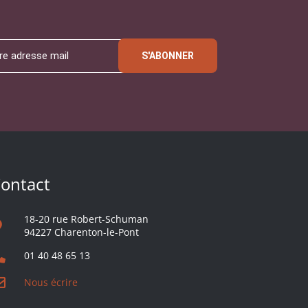
S'ABONNER
ontact
18-20 rue Robert-Schuman
94227 Charenton-le-Pont
01 40 48 65 13
Nous écrire