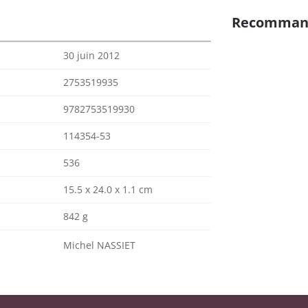
Recomman
30 juin 2012
2753519935
9782753519930
114354-53
536
15.5 x 24.0 x 1.1 cm
842 g
Michel NASSIET