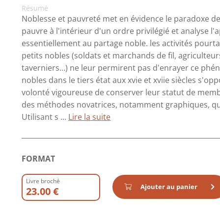
Résumé
Noblesse et pauvreté met en évidence le paradoxe de
pauvre à l'intérieur d'un ordre privilégié et analyse 
essentiellement au partage noble. les activités pour
petits nobles (soldats et marchands de fil, agriculteurs
taverniers…) ne leur permirent pas d'enrayer ce phén
nobles dans le tiers état aux xvie et xviie siècles s'oppos
volonté vigoureuse de conserver leur statut de mem
des méthodes novatrices, notamment graphiques, qui 
Utilisant s ...
Lire la suite
FORMAT
Livre broché
Ajouter au panier
23.00 €