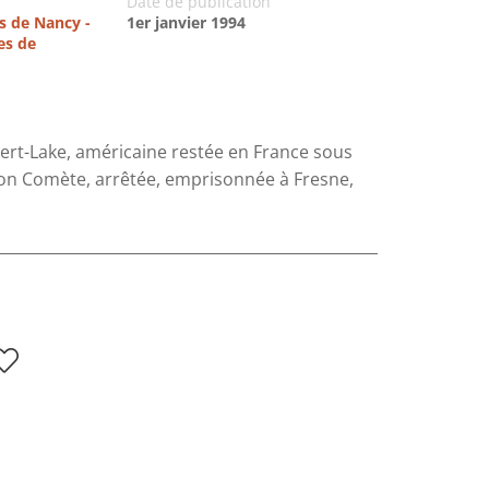
Date de publication
es de Nancy -
1er janvier 1994
es de
bert-Lake, américaine restée en France sous
ion Comète, arrêtée, emprisonnée à Fresne,