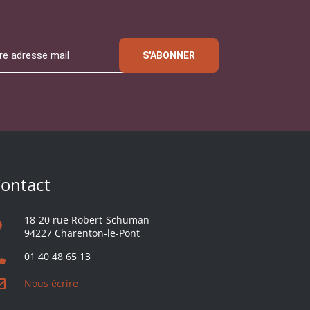
S'ABONNER
ontact
18-20 rue Robert-Schuman
94227 Charenton-le-Pont
01 40 48 65 13
Nous écrire