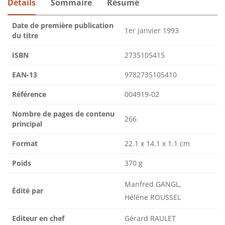
Détails
Sommaire
Résumé
Date de première publication
1er janvier 1993
du titre
ISBN
2735105415
EAN-13
9782735105410
Référence
004919-02
Nombre de pages de contenu
266
principal
Format
22.1 x 14.1 x 1.1 cm
Poids
370 g
Manfred GANGL,
Édité par
Hélène ROUSSEL
Editeur en chef
Gérard RAULET