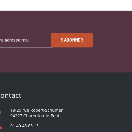
S'ABONNER
ontact
18-20 rue Robert-Schuman
94227 Charenton-le-Pont
01 40 48 65 13