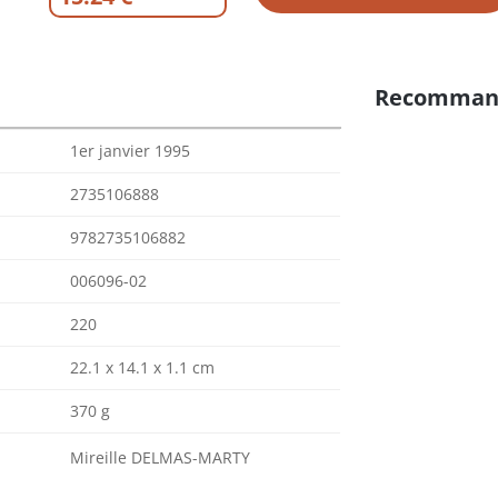
Recomman
1er janvier 1995
2735106888
9782735106882
006096-02
220
22.1 x 14.1 x 1.1 cm
370 g
Mireille DELMAS-MARTY