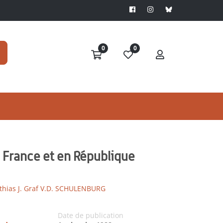
0
0
 France et en République
hias J. Graf V.D. SCHULENBURG
Date de publication