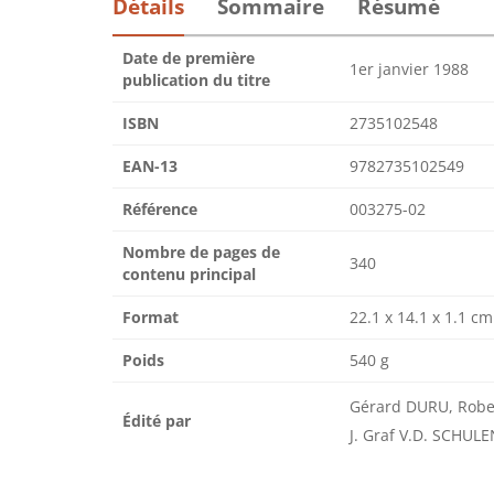
Détails
Sommaire
Résumé
Date de première
1er janvier 1988
publication du titre
ISBN
2735102548
EAN-13
9782735102549
Référence
003275-02
Nombre de pages de
340
contenu principal
Format
22.1 x 14.1 x 1.1 cm
Poids
540 g
Gérard DURU, Robe
Édité par
J. Graf V.D. SCHU