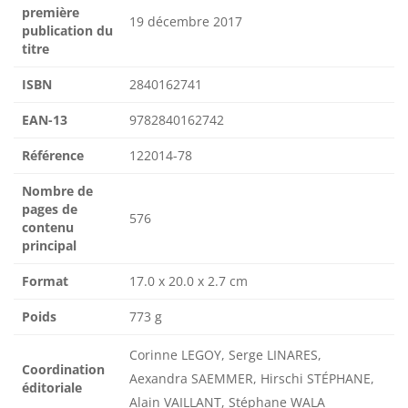
première
19 décembre 2017
publication du
titre
ISBN
2840162741
EAN-13
9782840162742
Référence
122014-78
Nombre de
pages de
576
contenu
principal
Format
17.0 x 20.0 x 2.7 cm
Poids
773 g
Corinne LEGOY, Serge LINARES,
Coordination
Aexandra SAEMMER, Hirschi STÉPHANE,
éditoriale
Alain VAILLANT, Stéphane WALA