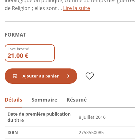
idéologique ou politique, comme au temps des guerres
de Religion ; elles sont ...
Lire la suite
FORMAT
Livre broché
21.00 €
Ajouter au panier
Détails
Sommaire
Résumé
Date de première publication
8 juillet 2016
du titre
ISBN
2753550085