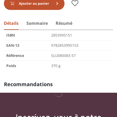
Ajouter au panier
Détails
Sommaire
Résumé
ISBN
2853995151
EAN-13
9782853995153
Référence
SLU080083-57
Poids
370 g
Recommandations