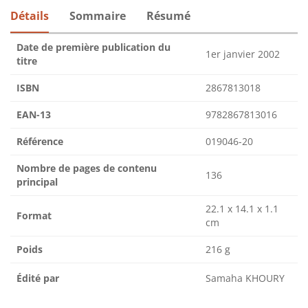
Détails
Sommaire
Résumé
Date de première publication du
1er janvier 2002
titre
ISBN
2867813018
EAN-13
9782867813016
Référence
019046-20
Nombre de pages de contenu
136
principal
22.1 x 14.1 x 1.1
Format
cm
Poids
216 g
Édité par
Samaha KHOURY