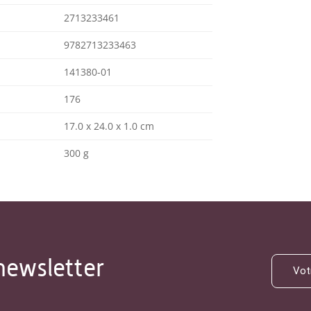
2713233461
9782713233463
141380-01
176
17.0 x 24.0 x 1.0 cm
300 g
newsletter