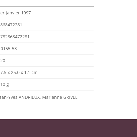
er janvier 1997
2868472281
9782868472281
R0155-53
320
7.5 x 25.0 x 1.1 cm
810 g
Jean-Yves ANDRIEUX, Marianne GRIVEL