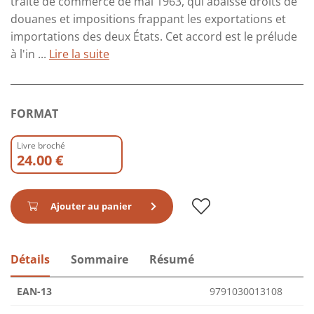
traité de commerce de mai 1963, qui abaisse droits de
douanes et impositions frappant les exportations et
importations des deux États. Cet accord est le prélude
à l'in ...
Lire la suite
FORMAT
Livre broché
24.00 €
Ajouter au panier
Détails
Sommaire
Résumé
EAN-13
9791030013108