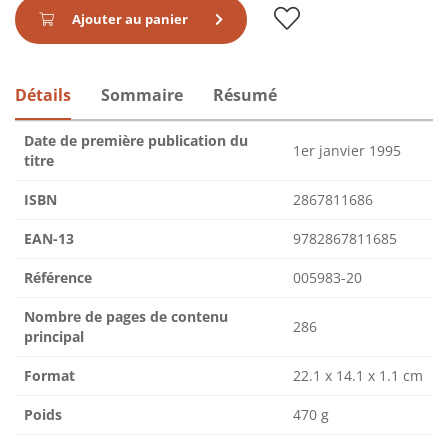
Ajouter au panier
Détails
Sommaire
Résumé
Date de première publication du
1er janvier 1995
titre
ISBN
2867811686
EAN-13
9782867811685
Référence
005983-20
Nombre de pages de contenu
286
principal
Format
22.1 x 14.1 x 1.1 cm
Poids
470 g