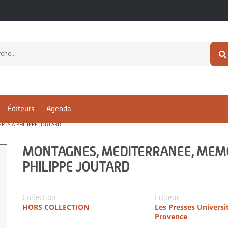
Éditeurs
Agenda
TS A PHILIPPE JOUTARD
MONTAGNES, MEDITERRANEE, MEMO
PHILIPPE JOUTARD
Collection
Editeur
HORS COLLECTION
Les Presses Universi
Provence