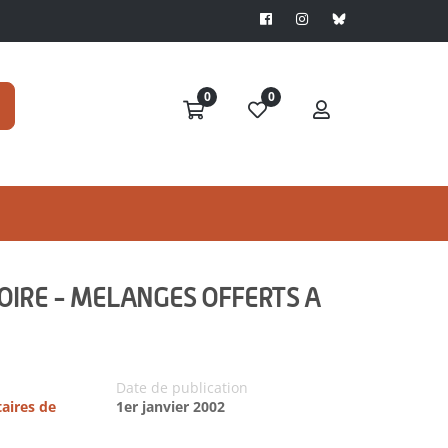
0
0
IRE - MELANGES OFFERTS A
Date de publication
taires de
1er janvier 2002