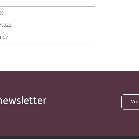
29
75322
1-57
newsletter