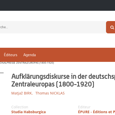
Éditeurs
Agenda
ONALPRESSE ZENTRALEUROPAS (1800-1920)
Aufklärungsdiskurse in der deutsch
Zentraleuropas (1800-1920)
Matjaž BIRK,
Thomas NICKLAS
Collection
Editeur
Studia Habsburgica
ÉPURE - Éditions et 