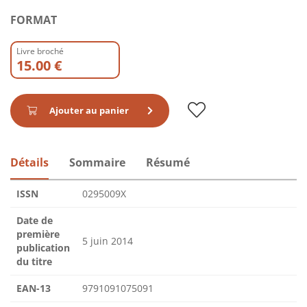
FORMAT
Livre broché
15.00 €
Ajouter au panier
Détails
Sommaire
Résumé
ISSN
0295009X
Date de
première
5 juin 2014
publication
du titre
EAN-13
9791091075091