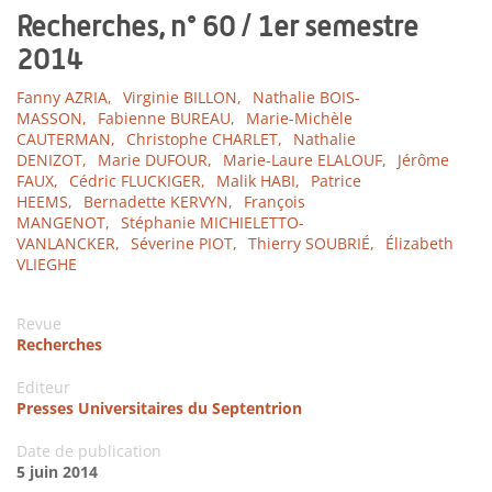
Recherches, n° 60 / 1er semestre
2014
Fanny AZRIA,
Virginie BILLON,
Nathalie BOIS-
MASSON,
Fabienne BUREAU,
Marie-Michèle
CAUTERMAN,
Christophe CHARLET,
Nathalie
DENIZOT,
Marie DUFOUR,
Marie-Laure ELALOUF,
Jérôme
FAUX,
Cédric FLUCKIGER,
Malik HABI,
Patrice
HEEMS,
Bernadette KERVYN,
François
MANGENOT,
Stéphanie MICHIELETTO-
VANLANCKER,
Séverine PIOT,
Thierry SOUBRIÉ,
Élizabeth
VLIEGHE
Revue
Recherches
Editeur
Presses Universitaires du Septentrion
Date de publication
5 juin 2014