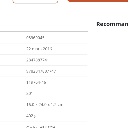
Recomman
03969045
22 mars 2016
2847887741
9782847887747
119764-46
201
16.0 x 24.0 x 1.2 cm
402 g
Carlos HEUSCH